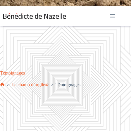
Passer
au
contenu
Témoignages
Le champ d’argile®
Témoignages
Accueil