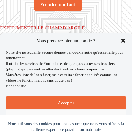
Prendre contact
EXPERIMENTER LE CHAMP D'ARGILE
Vous prendrez bien un cookie ?
En individuel
Paris 15° -
Prendre contact
Notre site ne recueille aucune donnée par cookie autre qu'essentielle pour
fonctionner.
En groupe
Il utilise les services de You Tube et de quelques autres services tiers
17 au 23 Octobre 2026 |
Yoga et champ d'argile
(plugins) qui peuvent récolter des Cookies à leurs propres fins.
4 au 9 Mai 2027 |
Dessin méditatif et champ d'argile
Vous êtes libre de les refuser, mais certaines fonctionnalités comme les
vidéos ne fonctionneront sans doute pas !
Bonne visite
MENU
Accepter
Le champ d’argile
Formation
Refuser
Témoignages
Nous utilisons des cookies pour nous assurer que nous vous offrons la
Publications
Voir les préférences
meilleure expérience possible sur notre site.
Mon parcours