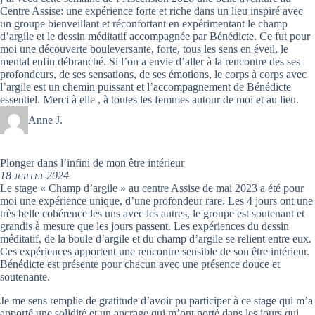
Centre Assise: une expérience forte et riche dans un lieu inspiré avec
un groupe bienveillant et réconfortant en expérimentant le champ
d’argile et le dessin méditatif accompagnée par Bénédicte. Ce fut pour
moi une découverte bouleversante, forte, tous les sens en éveil, le
mental enfin débranché. Si l’on a envie d’aller à la rencontre des ses
profondeurs, de ses sensations, de ses émotions, le corps à corps avec
l’argile est un chemin puissant et l’accompagnement de Bénédicte
essentiel. Merci à elle , à toutes les femmes autour de moi et au lieu.
Anne J.
Plonger dans l’infini de mon être intérieur
18 juillet 2024
Le stage « Champ d’argile » au centre Assise de mai 2023 a été pour
moi une expérience unique, d’une profondeur rare. Les 4 jours ont une
très belle cohérence les uns avec les autres, le groupe est soutenant et
grandis à mesure que les jours passent. Les expériences du dessin
méditatif, de la boule d’argile et du champ d’argile se relient entre eux.
Ces expériences apportent une rencontre sensible de son être intérieur.
Bénédicte est présente pour chacun avec une présence douce et
soutenante.
Je me sens remplie de gratitude d’avoir pu participer à ce stage qui m’a
apporté une solidité et un ancrage qui m’ont porté dans les jours qui